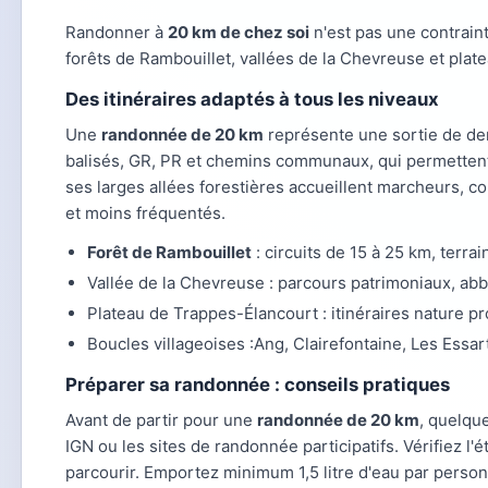
Randonner à
20 km de chez soi
n'est pas une contraint
forêts de Rambouillet, vallées de la Chevreuse et plat
Des itinéraires adaptés à tous les niveaux
Une
randonnée de 20 km
représente une sortie de dem
balisés, GR, PR et chemins communaux, qui permettent
ses larges allées forestières accueillent marcheurs, c
et moins fréquentés.
Forêt de Rambouillet
: circuits de 15 à 25 km, terra
Vallée de la Chevreuse : parcours patrimoniaux, ab
Plateau de Trappes-Élancourt : itinéraires nature 
Boucles villageoises :Ang, Clairefontaine, Les Essar
Préparer sa randonnée : conseils pratiques
Avant de partir pour une
randonnée de 20 km
, quelqu
IGN ou les sites de randonnée participatifs. Vérifiez l'
parcourir. Emportez minimum 1,5 litre d'eau par personn