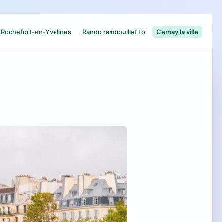
Rochefort-en-Yvelines
Rando rambouillet to
Cernay la ville